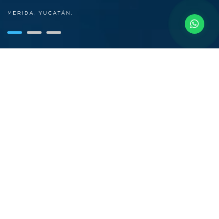
MÉRIDA, YUCATÁN.
PROYECTO
PONIENDO A
MÉRIDA EN EL CIELO
TheSky
es el espacio ideal para crear tu historia de éxito. Consultorios, oficinas,
locales comerciales y múltiples usos que ofrecen grandes oportunidades para
elevar tu negocio a otro nivel.
Cuenta con espacios de lujo, amenidades médicas y corporativas y una
experiencia de talla mundial,
TheSky
revoluciona la forma de hacer negocios en
Yucatán.
DESCARGAR BROCHURE
AVANCE DE OBRA