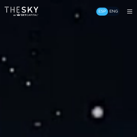
ESP
ENG