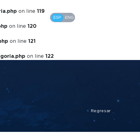
ria.php
on line
119
MENÚ
ESP
ENG
EDO. DE CUENTA
php
on line
120
php
on line
121
egoria.php
on line
122
<
Regresar