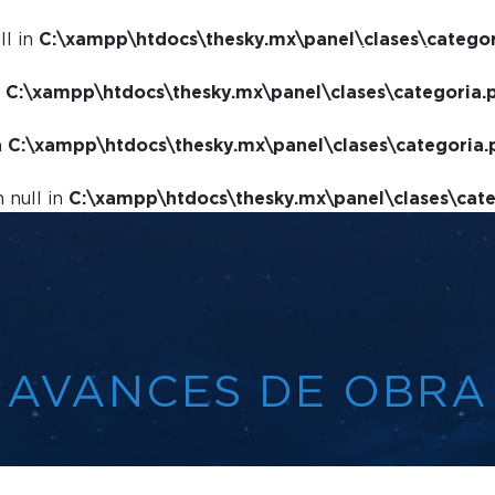
ll in
C:\xampp\htdocs\thesky.mx\panel\clases\catego
SIMULADOR
n
C:\xampp\htdocs\thesky.mx\panel\clases\categoria.
n
C:\xampp\htdocs\thesky.mx\panel\clases\categoria.
 null in
C:\xampp\htdocs\thesky.mx\panel\clases\cat
AVANCES DE OBRA