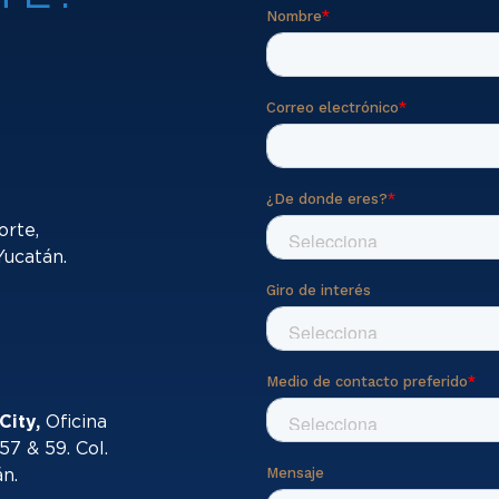
orte,
Yucatán.
City,
Oficina
57 & 59. Col.
án.