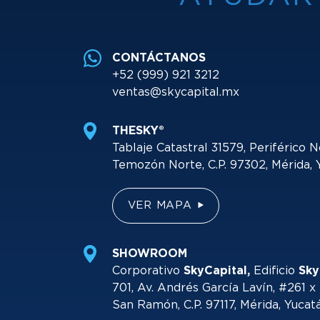
CONTÁCTANOS
+52 (999) 921 3212
ventas@skycapital.mx
THESKY®
Tablaje Catastral 31579, Periférico N
Temozón Norte, C.P. 97302, Mérida, 
VER MAPA
SHOWROOM
Corporativo
SkyCapital,
Edificio
Sky
701, Av. Andrés García Lavín, #261 x 
San Ramón, C.P. 97117, Mérida, Yucat