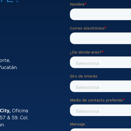
orte,
Yucatán.
City,
Oficina
57 & 59. Col.
án.