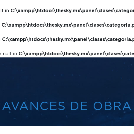
ll in
C:\xampp\htdocs\thesky.mx\panel\clases\catego
SIMULADOR
n
C:\xampp\htdocs\thesky.mx\panel\clases\categoria.
n
C:\xampp\htdocs\thesky.mx\panel\clases\categoria.
 null in
C:\xampp\htdocs\thesky.mx\panel\clases\cat
AVANCES DE OBRA