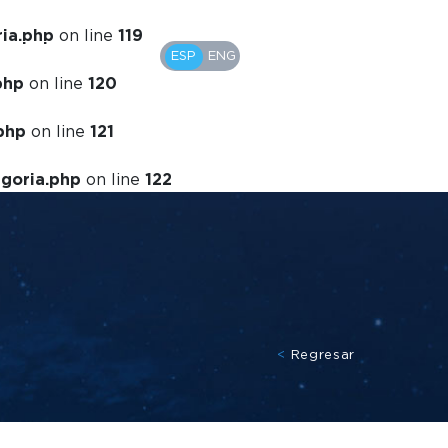
ria.php
on line
119
MENÚ
ESP
ENG
EDO. DE CUENTA
php
on line
120
php
on line
121
egoria.php
on line
122
<
Regresar