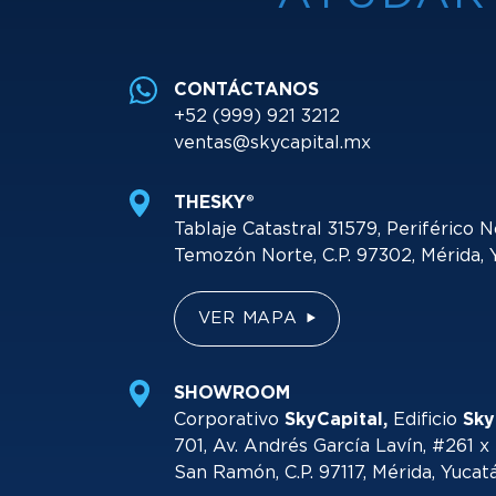
CONTÁCTANOS
+52 (999) 921 3212
ventas@skycapital.mx
THESKY®
Tablaje Catastral 31579, Periférico N
Temozón Norte, C.P. 97302, Mérida, 
VER MAPA
SHOWROOM
Corporativo
SkyCapital,
Edificio
Sky
701, Av. Andrés García Lavín, #261 x 
San Ramón, C.P. 97117, Mérida, Yucat