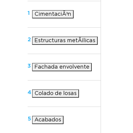
1
CimentaciÃ³n
2
Estructuras metÃ¡licas
3
Fachada envolvente
4
Colado de losas
5
Acabados