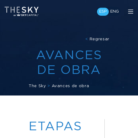
ESP
ENG
<
Regresar
AVANCES
DE OBRA
The Sky
>
Avances de obra
ETAPAS