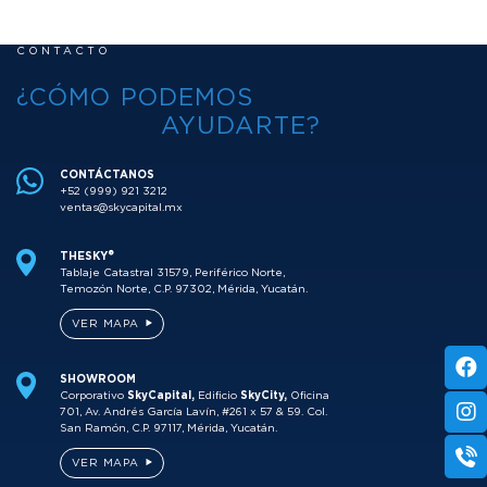
CONTACTO
¿CÓMO PODEMOS
AYUDARTE?
CONTÁCTANOS
+52 (999) 921 3212
ventas@skycapital.mx
THESKY®
Tablaje Catastral 31579, Periférico Norte,
Temozón Norte, C.P. 97302, Mérida, Yucatán.
VER MAPA
SHOWROOM
Corporativo
SkyCapital,
Edificio
SkyCity,
Oficina
701, Av. Andrés García Lavín, #261 x 57 & 59. Col.
San Ramón, C.P. 97117, Mérida, Yucatán.
VER MAPA