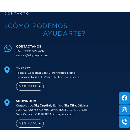
CONTACTO
¿CÓMO PODEMOS
AYUDARTE?
CONTÁCTANOS
+52 (999) 921 3212
ventas@skycapital.mx
THESKY®
Tablaje Catastral 31579, Periférico Norte,
Temozón Norte, C.P. 97302, Mérida, Yucatán.
VER MAPA
SHOWROOM
Corporativo
SkyCapital,
Edificio
SkyCity,
Oficina
701, Av. Andrés García Lavín, #261 x 57 & 59. Col.
San Ramón, C.P. 97117, Mérida, Yucatán.
VER MAPA