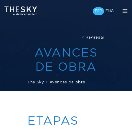
ESP
ENG
<
Regresar
AVANCES
DE OBRA
The Sky
>
Avances de obra
ETAPAS